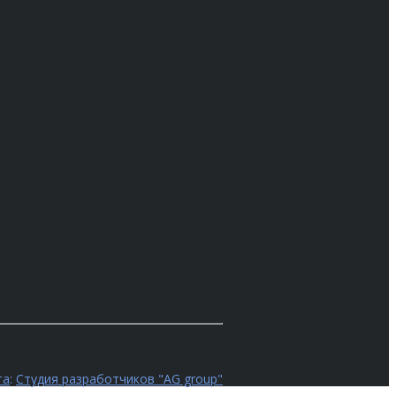
та
:
Студия разработчиков "AG group"