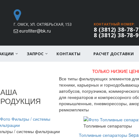
Г. ОМСК, УЛ. ОКТЯБРЬСКАЯ, 153
КОНТАКТНЫЙ НОМЕР:
8 (3812) 38-78-7
eurofilter@bk.ru
8 (3812) 38-78-9
АКЦИИ
ЗАПРОС
КОНТАКТЫ
РАСЧЕТ ДОСТАВКИ
ТОЛЬКО НИЗКИЕ ЦЕНЫ! Ш
Все типы фильтрующих элементов для
техники, карьерных и горнодобывающи
автобусов, погрузчиков, коммерческого
НАША
для генераторов и компрессорного об
ПРОДУКЦИЯ
промышленные, пневморессоры, аморт
ремкомплекты
Топливные сепараторы
льтры / системы фильтрации
Топливные сепараторы Sepa