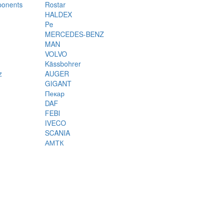
ponents
Rostar
HALDEX
Pe
MERCEDES-BENZ
MAN
VOLVO
Kässbohrer
z
AUGER
GIGANT
Пекар
DAF
FEBI
IVECO
SCANIA
АМТК