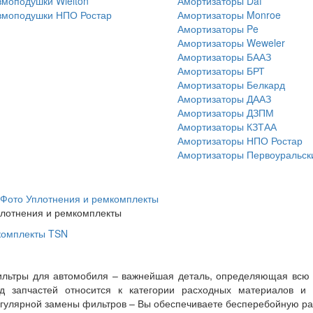
моподушки Wielton
Амортизаторы Daf
вмоподушки НПО Ростар
Амортизаторы Monroe
Амортизаторы Pe
Амортизаторы Weweler
Амортизаторы БААЗ
Амортизаторы БРТ
Амортизаторы Белкард
Амортизаторы ДААЗ
Амортизаторы ДЗПМ
Амортизаторы КЗТАА
Амортизаторы НПО Ростар
Амортизаторы Первоуральск
лотнения и ремкомплекты
комплекты TSN
льтры для автомобиля – важнейшая деталь, определяющая всю 
д запчастей относится к категории расходных материалов и
гулярной замены фильтров – Вы обеспечиваете бесперебойную раб