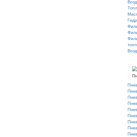
Воз
Топ
Мас
Гидр
Фил
Филь
Филь
топл
Воз
П
Пне
Пнев
Пнев
Пнев
Пне
Пне
Пне
Пне
Пне