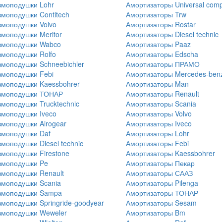
вмоподушки Lohr
Амортизаторы Universal com
моподушки Contitech
Амортизаторы Trw
моподушки Volvo
Амортизаторы Rostar
моподушки Meritor
Амортизаторы Diesel technic
вмоподушки Wabco
Амортизаторы Paaz
моподушки Rolfo
Амортизаторы Edscha
моподушки Schneebichler
Амортизаторы ПРАМО
моподушки Febi
Амортизаторы Mercedes-ben
моподушки Kaessbohrer
Амортизаторы Man
вмоподушки ТОНАР
Амортизаторы Renault
моподушки Trucktechnic
Амортизаторы Scania
моподушки Iveco
Амортизаторы Volvo
моподушки Airogear
Амортизаторы Iveco
вмоподушки Daf
Амортизаторы Lohr
моподушки Diesel technic
Амортизаторы Febi
моподушки Firestone
Амортизаторы Kaessbohrer
вмоподушки Pe
Амортизаторы Пекар
моподушки Renault
Амортизаторы СААЗ
моподушки Scania
Амортизаторы Pilenga
вмоподушки Sampa
Амортизаторы ТОНАР
моподушки Springride-goodyear
Амортизаторы Sesam
вмоподушки Weweler
Амортизаторы Bm