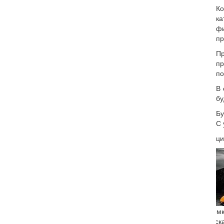
Ко
ка
фи
пр
Пр
пр
по
В 
бу
Бу
С 
Акц
Ремк
экск