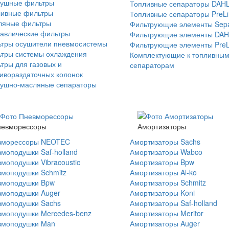
душные фильтры
Топливные сепараторы DAH
ливные фильтры
Топливные сепараторы PreL
ляные фильтры
Фильтрующие элементы Sep
авлические фильтры
Фильтрующие элементы DAH
ьтры осушители пневмосистемы
Фильтрующие элементы PreL
тры системы охлаждения
Комплектующие к топливны
тры для газовых и
сепараторам
ивораздаточных колонок
душно-масляные сепараторы
невморессоры
Амортизаторы
вморессоры NEOTEC
Амортизаторы Sachs
моподушки Saf-holland
Амортизаторы Wabco
моподушки Vibracoustic
Амортизаторы Bpw
моподушки Schmitz
Амортизаторы Al-ko
вмоподушки Bpw
Амортизаторы Schmitz
вмоподушки Auger
Амортизаторы Koni
вмоподушки Sachs
Амортизаторы Saf-holland
вмоподушки Mercedes-benz
Амортизаторы Meritor
вмоподушки Man
Амортизаторы Auger