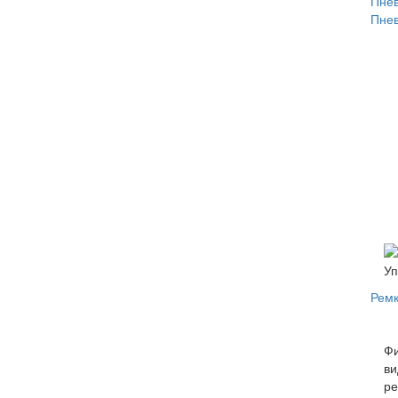
Пнев
Пне
Уп
Рем
Фи
ви
ре