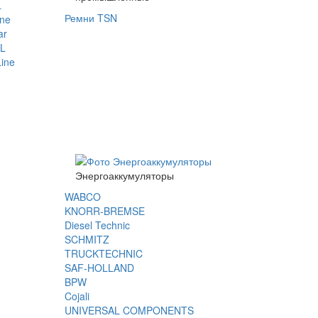
L
Ремни TSN
ine
ar
L
ine
м
Энергоаккумуляторы
WABCO
KNORR-BREMSE
Diesel Technic
SCHMITZ
TRUCKTECHNIC
SAF-HOLLAND
BPW
Cojali
UNIVERSAL COMPONENTS