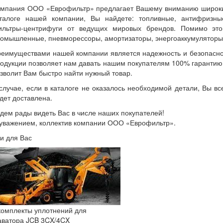
мпания ООО «Еврофильтр» предлагает Вашему вниманию широки
талоге нашей компании, Вы найдете: топливные, антифризные
льтры-центрифуги от ведущих мировых брендов. Помимо этог
омышленные, пневморессоры, амортизаторы, энергоаккумуляторы,
еимуществами нашей компании является надежность и безопасно
одукции позволяет нам давать нашим покупателям 100% гарантию 
зволит Вам быстро найти нужный товар.
случае, если в каталоге не оказалось необходимой детали, Вы вс
дет доставлена.
дем рады видеть Вас в числе наших покупателей!
уважением, коллектив компании ООО «Еврофильтр».
ии
для Вас
омплекты уплотнений для
аватора JCB 3CX/4CX