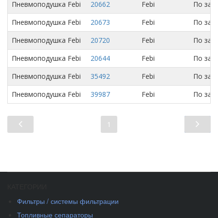
Пневмоподушка Febi
20662
Febi
По зап
Пневмоподушка Febi
20673
Febi
По зап
Пневмоподушка Febi
20720
Febi
По зап
Пневмоподушка Febi
20644
Febi
По зап
Пневмоподушка Febi
35492
Febi
По зап
Пневмоподушка Febi
39987
Febi
По зап
1
КАТЕГОРИИ
Фильтры / системы фильтрации
Топливные сепараторы