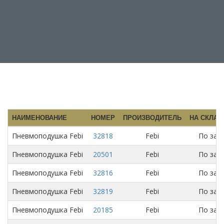
НАИМЕНОВАНИЕ
НОМЕР
ПРОИЗВОДИТЕЛЬ
НА СКЛАДЕ
Пневмоподушка Febi
32818
Febi
По зап
Пневмоподушка Febi
20501
Febi
По зап
Пневмоподушка Febi
32816
Febi
По зап
Пневмоподушка Febi
32819
Febi
По зап
Пневмоподушка Febi
20185
Febi
По зап