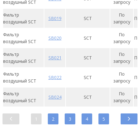
воздушный SCT
запросу
Фильтр
По
SB019
SСT
По
воздушный SCT
запросу
Фильтр
По
SB020
SСT
По
воздушный SCT
запросу
Фильтр
По
SB021
SСT
По
воздушный SCT
запросу
Фильтр
По
SB022
SСT
По
воздушный SCT
запросу
Фильтр
По
SB024
SСT
По
воздушный SCT
запросу
1
2
3
4
5