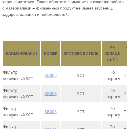
хорошо читаться. Также обратите внимание на качество работы
с материалами – фирменный продукт не имеет заусениц,
задиров, царапин и побежалостей.
НА
С
НАИМЕНОВАНИЕ
НОМЕР
ПРОИЗВОДИТЕЛЬ
СКЛАДЕ
(ШТ.)
Фильтр
По
SB002
SСT
По
воздушный SCT
запросу
Фильтр
По
SB003
SСT
По
воздушный SCT
запросу
Фильтр
По
SB005
SСT
По
воздушный SCT
запросу
Фильтр
По