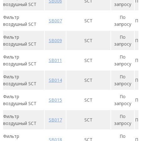
SB006
SСT
По
воздушный SCT
запросу
Фильтр
По
SB007
SСT
По
воздушный SCT
запросу
Фильтр
По
SB009
SСT
По
воздушный SCT
запросу
Фильтр
По
SB011
SСT
По
воздушный SCT
запросу
Фильтр
По
SB014
SСT
По
воздушный SCT
запросу
Фильтр
По
SB015
SСT
По
воздушный SCT
запросу
Фильтр
По
SB017
SСT
По
воздушный SCT
запросу
Фильтр
По
SB018
SСT
По