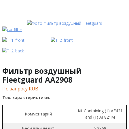
Фильтр воздушный
Fleetguard AA2908
По запросу RUB
Тех. характеристики:
Kit Containing (1) AF421
Комментарий
and (1) AF821M
Вес единицы (кг)
5.3968