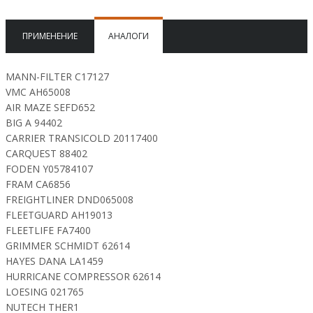
ПРИМЕНЕНИЕ
АНАЛОГИ
MANN-FILTER C17127
VMC AH65008
AIR MAZE SEFD652
BIG A 94402
CARRIER TRANSICOLD 20117400
CARQUEST 88402
FODEN Y05784107
FRAM CA6856
FREIGHTLINER DND065008
FLEETGUARD AH19013
FLEETLIFE FA7400
GRIMMER SCHMIDT 62614
HAYES DANA LA1459
HURRICANE COMPRESSOR 62614
LOESING 021765
NUTECH THER1