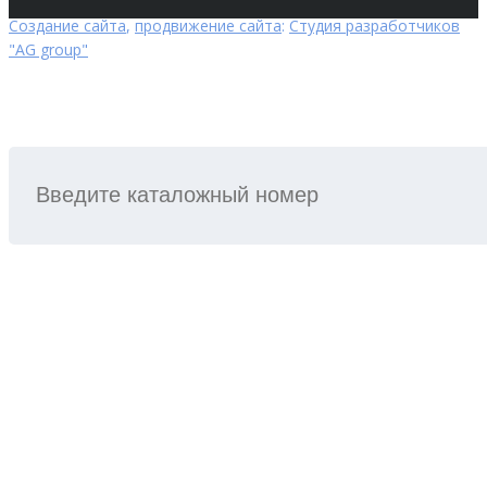
Создание сайта
,
продвижение сайта
:
Студия разработчиков
"AG group"
ПОИСК