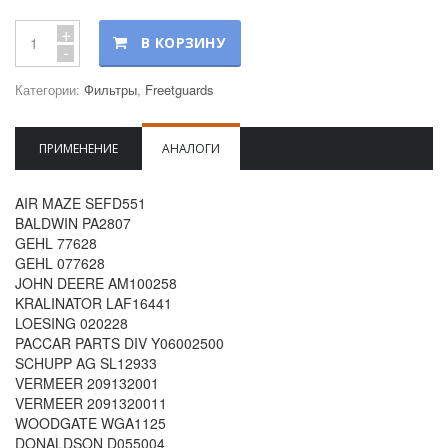
+
В КОРЗИНУ
-
Категории:
Фильтры
,
Freetguards
ПРИМЕНЕНИЕ
АНАЛОГИ
AIR MAZE SEFD551
BALDWIN PA2807
GEHL 77628
GEHL 077628
JOHN DEERE AM100258
KRALINATOR LAF16441
LOESING 020228
PACCAR PARTS DIV Y06002500
SCHUPP AG SL12933
VERMEER 209132001
VERMEER 2091320011
WOODGATE WGA1125
DONALDSON D055004