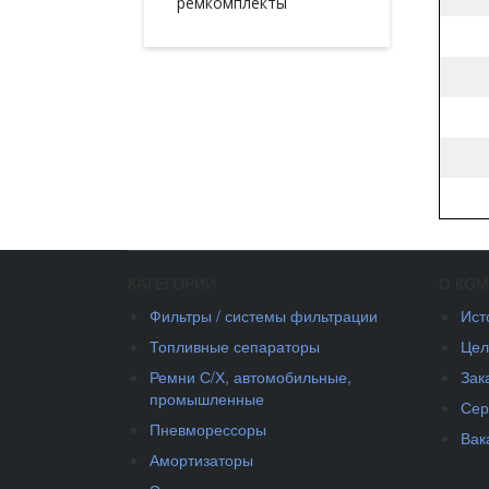
ремкомплекты
КАТЕГОРИИ
О КО
Фильтры / системы фильтрации
Ист
Топливные сепараторы
Цел
Ремни С/Х, автомобильные,
Зак
промышленные
Сер
Пневморессоры
Вак
Амортизаторы