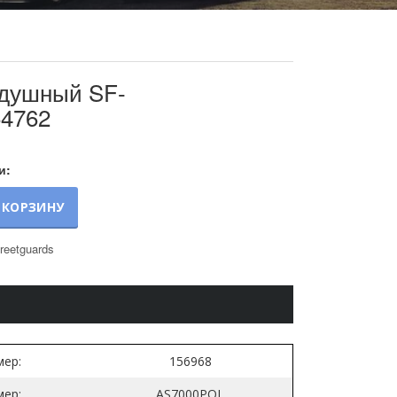
здушный SF-
54762
и:
 КОРЗИНУ
reetguards
ер:
156968
ер:
AS7000POL