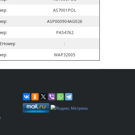
ер:
AS7001POL
ер:
ASP000904AG026
ер:
PA54762
EНомер
:
ер:
WAP32005
о