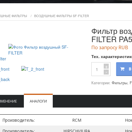
УШНЫЕ ФИЛЬТРЫ
/
ВОЗДУШНЫЕ ФИЛЬТРЫ SF-FILTER
Фильтр во
FILTER PA
По запросу RUB
Тех. характеристик
+
В
-
Категории:
Фильтры
,
F
ИМЕНЕНИЕ
АНАЛОГИ
Производитель:
RCM
Ном
Производитель:
HIRSCHI/JURA
Ном