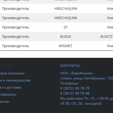
Производитель:
HIRSCHI/JURA
Ном
Производитель:
HIRSCHI/JURA
Ном
Производитель:
SF
Ном
Производитель:
BUSSE
KUNTZ
Производитель:
WISMET
Ном
МПАНИИ
КОНТАКТЫ
ория компании
ООО «ЕвроФильтр»
г.Омск
,
улица Октябрьская, 153
и и преимущества
Телефоны:
аз и доставка
8 (3812) 38-78-78
8 (3812) 38-78-98
тификаты
Мы работаем
Пн.-Пт. с 09:30 д
ансии
18:30, Сб., Вс. выходной.