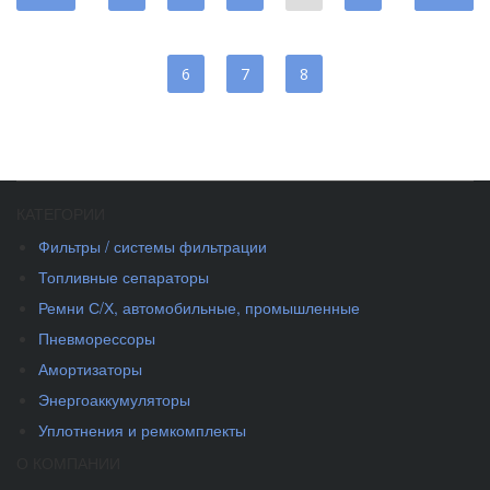
6
7
8
КАТЕГОРИИ
Фильтры / системы фильтрации
Топливные сепараторы
Ремни С/Х, автомобильные, промышленные
Пневморессоры
Амортизаторы
Энергоаккумуляторы
Уплотнения и ремкомплекты
О КОМПАНИИ