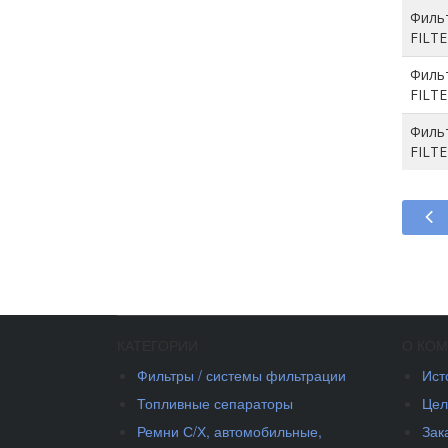
Филь
FILT
Филь
FILT
Филь
FILT
КАТЕГОРИИ
О КО
Фильтры / системы фильтрации
Ист
Топливные сепараторы
Цел
Ремни С/Х, автомобильные,
Зак