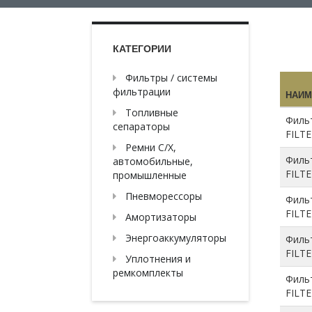
КАТЕГОРИИ
Фильтры / системы
фильтрации
НАИМ
Топливные
Филь
сепараторы
FILT
Ремни С/Х,
Филь
автомобильные,
FILT
промышленные
Пневморессоры
Филь
FILT
Амортизаторы
Энергоаккумуляторы
Филь
FILT
Уплотнения и
ремкомплекты
Филь
FILT