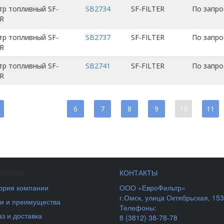
тр топливный SF-
SB2734
SF-FILTER
По запро
ER
тр топливный SF-
SB2737
SF-FILTER
По запро
ER
тр топливный SF-
SB2741
SF-FILTER
По запро
ER
6
7
8
9
10
11
МПАНИИ
КОНТАКТЫ
ория компании
ООО «ЕвроФильтр»
г.Омск
,
улица Октябрьская, 153
и и преимущества
Телефоны:
аз и доставка
8 (3812) 38-78-78