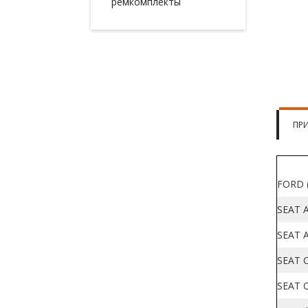
ремкомплекты
ПР
FORD (
SEAT A
SEAT A
SEAT C
SEAT C