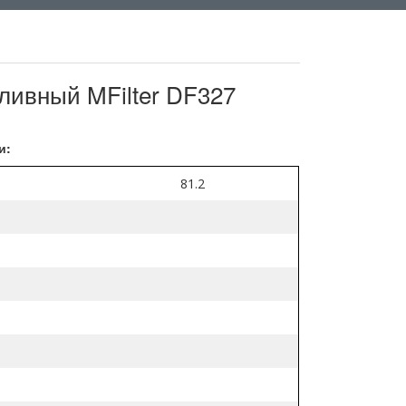
ливный MFilter DF327
и:
81.2