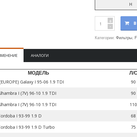
H
+
В
-
Категории:
Фильтры
,
F
ИМЕНЕНИЕ
АНАЛОГИ
МОДЕЛЬ
Л/
EUROPE) Galaxy I 95-06 1.9 TDI
90
lhambra I (7V) 96-10 1.9 TDI
90
lhambra I (7V) 96-10 1.9 TDI
110
ordoba I 93-99 1.9 D
68
ordoba I 93-99 1.9 D Turbo
75