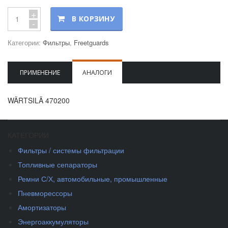
+
В КОРЗИНУ
-
Категории:
Фильтры
,
Freetguards
ПРИМЕНЕНИЕ
АНАЛОГИ
WÄRTSILÄ 470200
КАТЕГОРИИ
Фильтры / системы фильтрации
Топливные сепараторы
Ремни С/Х, автомобильные, промышленные
Пневморессоры
Амортизаторы
Энергоаккумуляторы