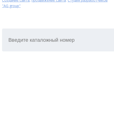
Создание сайта
,
продвижение сайта
:
Студия разработчиков
"AG group"
ПОИСК