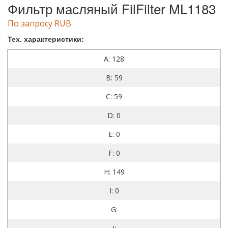
Фильтр масляный FilFilter ML1183
По запросу RUB
Тех. характеристики:
A: 128
B: 59
C: 59
D: 0
E: 0
F: 0
H: 149
I: 0
G: