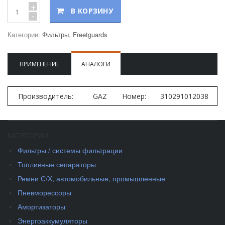
+
В КОРЗИНУ
-
Категории:
Фильтры
,
Freetguards
ПРИМЕНЕНИЕ
АНАЛОГИ
Производитель:
GAZ
Номер:
310291012038
КАТЕГОРИИ
Фильтры / системы фильтрации
Топливные сепараторы
Ремни С/Х, автомобильные, промышленные
Пневморессоры
Амортизаторы
Энергоаккумуляторы