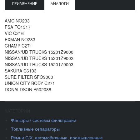
ПРИМЕНЕНИЕ
АНАЛОГИ
AMC NO233
FSA FO1317
VIC C216
EXMAN NO233
CHAMP C271
NISSAN/UD TRUCKS 15201Z9000
NISSAN/UD TRUCKS 15201Z9002
NISSAN/UD TRUCKS 15201Z9003
SAKURA C6103
SURE FILTER SFO9000
UNION CITY BODY C271
DONALDSON P502088
КАТЕГОРИИ
Фильтры / системы фильтрации
Топливные сепараторы
Ремни С/Х, автомобильные, промышленные