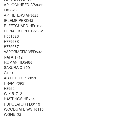
AP LOCKHEED AP3626
LK3626
AP FILTERS AP3626
IRLEMP PERI243
FLEETGUARD HF6123
DONALDSON P172882
P551323
P779583
P779587
VAPORMATIC VPD5021
NAPA 1712
ROMAN HDS486
SAKURA C-1901
C1901
AC DELCO PF2051
FRAM P3951
P3952
WIX 51712
HASTINGS HF734
PUROLATOR H30113
WOODGATE WGH6115
WGH6123