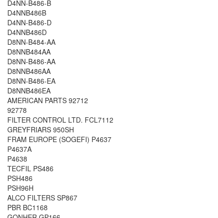
D4NN-B486-B
D4NNB486B
D4NN-B486-D
D4NNB486D
D8NN-B484-AA
D8NNB484AA
D8NN-B486-AA
D8NNB486AA
D8NN-B486-EA
D8NNB486EA
AMERICAN PARTS 92712
92778
FILTER CONTROL LTD. FCL7112
GREYFRIARS 950SH
FRAM EUROPE (SOGEFI) P4637
P4637A
P4638
TECFIL PS486
PSH486
PSH96H
ALCO FILTERS SP867
PBR BC1168
GONHER GP166