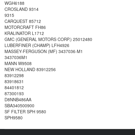
WGH6188
CROSLAND 9314
9315
CARQUEST 85712
MOTORCRAFT FH86
KRALINATOR L1712
GMC (GENERAL MOTORS CORP.) 25012480
LUBERFINER (CHAMP) LFH4926
MASSEY-FERGUSON (MF) 3437036-M1
3437036M1
MANN W9508
NEW HOLLAND 83912256
83912298
83918631
84401812
87300193
D8NNB486AA
SBA340500900
SF FILTER SPH 9580
SPH9580