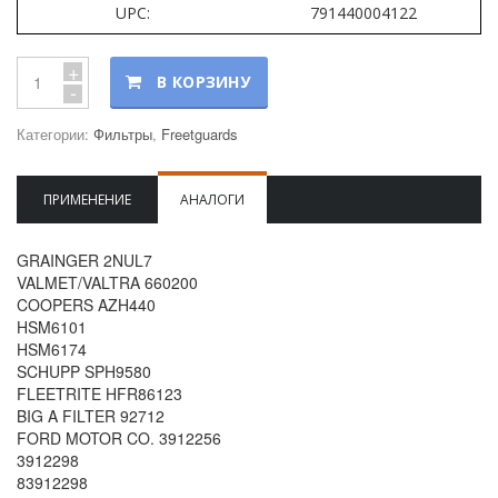
UPC:
791440004122
+
В КОРЗИНУ
-
Категории:
Фильтры
,
Freetguards
ПРИМЕНЕНИЕ
АНАЛОГИ
GRAINGER 2NUL7
VALMET/VALTRA 660200
COOPERS AZH440
HSM6101
HSM6174
SCHUPP SPH9580
FLEETRITE HFR86123
BIG A FILTER 92712
FORD MOTOR CO. 3912256
3912298
83912298