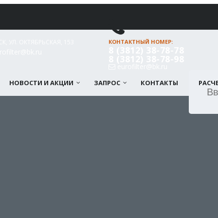
СК, УЛ. ОКТЯБРЬСКАЯ, 153
КОНТАКТНЫЙ НОМЕР:
8 (3812) 38-78-78
ofilter@bk.ru
8 (3812) 38-78-98
eurofilter@bk.ru
НОВОСТИ И АКЦИИ
ЗАПРОС
КОНТАКТЫ
РАСЧ