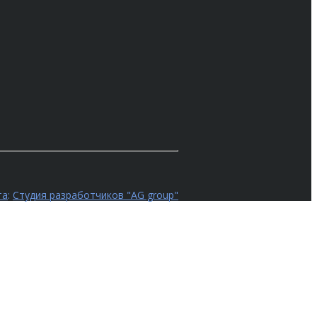
та
:
Студия разработчиков "AG group"