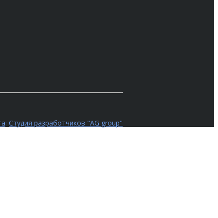
та
:
Студия разработчиков "AG group"