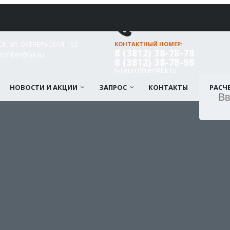
СК, УЛ. ОКТЯБРЬСКАЯ, 153
КОНТАКТНЫЙ НОМЕР:
8 (3812) 38-78-78
ofilter@bk.ru
8 (3812) 38-78-98
eurofilter@bk.ru
НОВОСТИ И АКЦИИ
ЗАПРОС
КОНТАКТЫ
РАСЧ