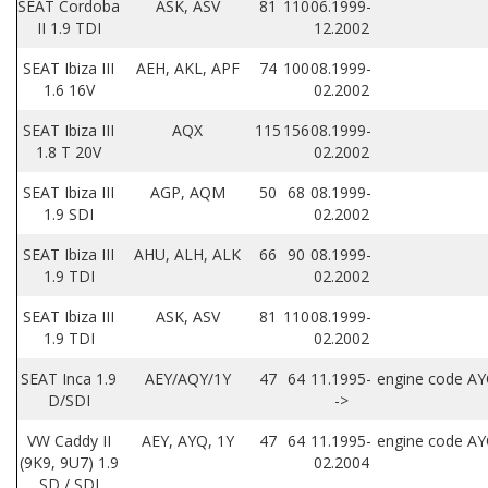
SEAT Cordoba
ASK, ASV
81
110
06.1999-
II 1.9 TDI
12.2002
SEAT Ibiza III
AEH, AKL, APF
74
100
08.1999-
1.6 16V
02.2002
SEAT Ibiza III
AQX
115
156
08.1999-
1.8 T 20V
02.2002
SEAT Ibiza III
AGP, AQM
50
68
08.1999-
1.9 SDI
02.2002
SEAT Ibiza III
AHU, ALH, ALK
66
90
08.1999-
1.9 TDI
02.2002
SEAT Ibiza III
ASK, ASV
81
110
08.1999-
1.9 TDI
02.2002
SEAT Inca 1.9
AEY/AQY/1Y
47
64
11.1995-
engine code A
D/SDI
->
VW Caddy II
AEY, AYQ, 1Y
47
64
11.1995-
engine code A
(9K9, 9U7) 1.9
02.2004
SD / SDI