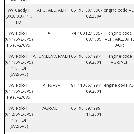
VW Caddy II
AHU, ALE, ALH
66
90
09.1996-
engine code A
(9K9, 9U7) 1.9
02.2004
TDI
VW Polo III
AFT
74
100
12.1995-
engine code
(6N1/6V2/6V5)
09.1999
AEH, AKL, APF
1.6 (6V2/6V5)
AUR
VW Polo III
AHU/ALE/AGR/ALH
66
90
05.1997-
engine code
(6N1/6V2/6V5)
09.2001
AGR/ALH
1.9 TDI
(6V2/6V5)
VW Polo III
AFN/ASV
81
110
05.1997-
engine code A
(6N1/6V2/6V5)
09.2001
1.9 (6V2/6V5)
VW Polo III
AGR/ALH
66
90
09.1999-
(6N2/6V2/6V5)
11.2001
1.9 TDI
(6V2/6V5)