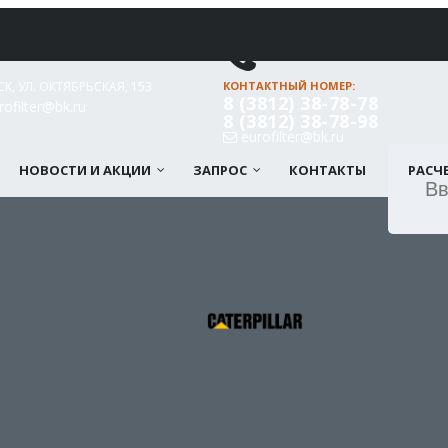
СК, УЛ. ОКТЯБРЬСКАЯ, 153
КОНТАКТНЫЙ НОМЕР:
8 (3812) 38-78-78
ofilter@bk.ru
8 (3812) 38-78-98
eurofilter@bk.ru
НОВОСТИ И АКЦИИ
ЗАПРОС
КОНТАКТЫ
РАСЧ