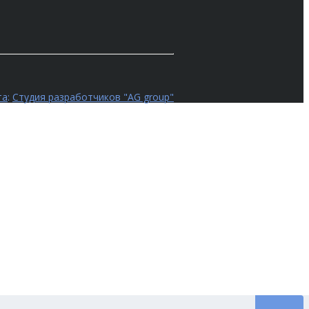
та
:
Студия разработчиков "AG group"