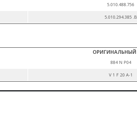
5.010.488.756
5.010.294.385 .B
ОРИГИНАЛЬНЫЙ
884 N P04
V 1 F 20 A-1