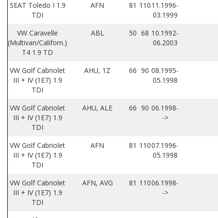
SEAT Toledo I 1.9
AFN
81
110
11.1996-
TDI
03.1999
VW Caravelle
ABL
50
68
10.1992-
(Multivan/Californ.)
06.2003
T4 1.9 TD
VW Golf Cabriolet
AHU, 1Z
66
90
08.1995-
III + IV (1E7) 1.9
05.1998
TDI
VW Golf Cabriolet
AHU, ALE
66
90
06.1998-
III + IV (1E7) 1.9
->
TDI
VW Golf Cabriolet
AFN
81
110
07.1996-
III + IV (1E7) 1.9
05.1998
TDI
VW Golf Cabriolet
AFN, AVG
81
110
06.1998-
III + IV (1E7) 1.9
->
TDI