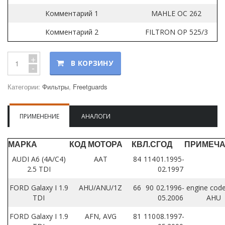
Комментарий 1
MAHLE OC 262
Комментарий 2
FILTRON OP 525/3
+
В КОРЗИНУ
-
Категории:
Фильтры
,
Freetguards
ПРИМЕНЕНИЕ
АНАЛОГИ
МАРКА
КОД МОТОРА
КВ
Л.С
ГОД
ПРИМЕЧ
AUDI A6 (4A/C4)
AAT
84
114
01.1995-
2.5 TDI
02.1997
FORD Galaxy I 1.9
AHU/ANU/1Z
66
90
02.1996-
engine code
TDI
05.2006
AHU
FORD Galaxy I 1.9
AFN, AVG
81
110
08.1997-