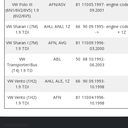
VW Polo III
AFN/ASV
81
110
05.1997-
engine cod
(6N1/6V2/6V5) 1.9
09.2001
(6V2/6V5)
VW Sharan I (7M)
AHU, ANU, 1Z
66
90
09.1995-
engine cod
1.9 TDI
->
+ 1Z
VW Sharan I (7M)
AFN, AVG
81
110
09.1996-
1.9 TDI
03.2000
VW
ABL
50
68
10.1992-
Transporter/Bus
06.2003
(T4) 1.9 TD
VW Vento (1H2)
AHU, ALE, 1Z
66
90
09.1993-
1.9 TDI
10.1998
VW Vento (1H2)
AFN
81
110
04.1996-
1.9 TDI
10.1998
КАТЕГОРИИ