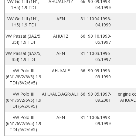
VW Golf III (1H1,
AHU/ALE/1Z
66
90
09.1993-
1H5) 1.9 TDI
04.1999
VW Golf III (1H1,
AFN
81
110
04.1996-
1H5) 1.9 TDI
04.1999
VW Passat (3A2/5,
AHU/1Z
66
90
10.1993-
35I) 1.9 TDI
05.1997
VW Passat (3A2/5,
AFN
81
110
03.1996-
35I) 1.9 TDI
05.1997
VW Polo III
AHU/ALE
66
90
09.1996-
(6N1/6V2/6V5) 1.9
09.1999
TDI (6V2/6V5)
VW Polo III
AHU/ALE/AGR/ALH
66
90
05.1997-
engine c
(6N1/6V2/6V5) 1.9
09.2001
AHU/AL
TDI (6V2/6V5)
VW Polo III
AFN
81
110
06.1998-
(6N1/6V2/6V5) 1.9
09.1999
TDI (6V2/6V5)