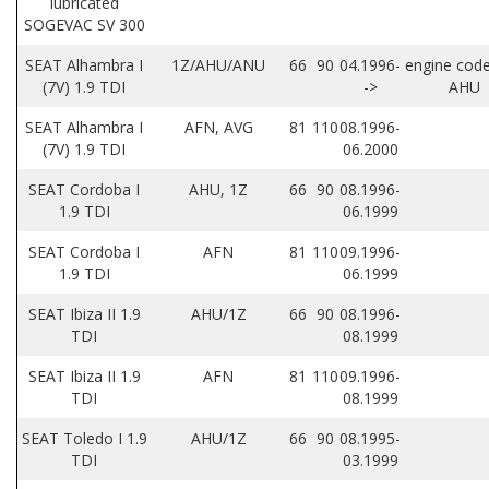
lubricated
SOGEVAC SV 300
SEAT Alhambra I
1Z/AHU/ANU
66
90
04.1996-
engine code
(7V) 1.9 TDI
->
AHU
SEAT Alhambra I
AFN, AVG
81
110
08.1996-
(7V) 1.9 TDI
06.2000
SEAT Cordoba I
AHU, 1Z
66
90
08.1996-
1.9 TDI
06.1999
SEAT Cordoba I
AFN
81
110
09.1996-
1.9 TDI
06.1999
SEAT Ibiza II 1.9
AHU/1Z
66
90
08.1996-
TDI
08.1999
SEAT Ibiza II 1.9
AFN
81
110
09.1996-
TDI
08.1999
SEAT Toledo I 1.9
AHU/1Z
66
90
08.1995-
TDI
03.1999