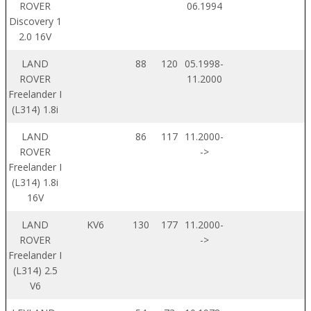
ROVER
06.1994
Discovery 1
2.0 16V
LAND
88
120
05.1998-
ROVER
11.2000
Freelander I
(L314) 1.8i
LAND
86
117
11.2000-
ROVER
->
Freelander I
(L314) 1.8i
16V
LAND
KV6
130
177
11.2000-
ROVER
->
Freelander I
(L314) 2.5
V6