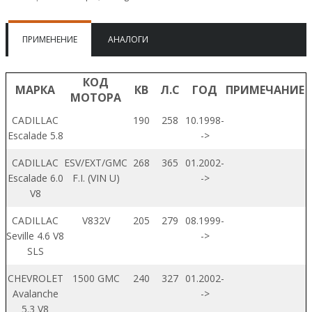
ПРИМЕНЕНИЕ
АНАЛОГИ
КОД
МАРКА
КВ
Л.С
ГОД
ПРИМЕЧАНИЕ
МОТОРА
CADILLAC
190
258
10.1998-
Escalade 5.8
->
CADILLAC
ESV/EXT/GMC
268
365
01.2002-
Escalade 6.0
F.I. (VIN U)
->
V8
CADILLAC
V832V
205
279
08.1999-
Seville 4.6 V8
->
SLS
CHEVROLET
1500 GMC
240
327
01.2002-
Avalanche
->
5.3 V8