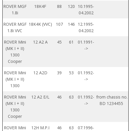
ROVER MGF
18K4F
88
120
10.1995-
1.8i
04.2002
ROVER MGF
18K4K (VVC)
107
146
12.1995-
1.8i VVC
04.2002
ROVER Mini
12 A2 A
45
61
01.1991-
(MK I + II)
->
1300
Cooper
ROVER Mini
12 A2D
39
53
01.1992-
(MK I + II)
->
1300
ROVER Mini
12 A2 E/L
46
63
01.1992-
from chassis no.
(MK I + II)
->
BD 1234455
1300
Cooper
ROVER Mini
12H M.P.I
46
63
07.1996-