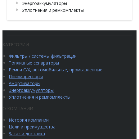
Энергоаккумуляторы
Уплотнения и ремкомплекты
КАТЕГОРИИ
Фильтры / системы фильтрации
Топливные сепараторы
Ремни С/Х, автомобильные, промышленные
Пневморессоры
Амортизаторы
Энергоаккумуляторы
Уплотнения и ремкомплекты
О КОМПАНИИ
История компании
Цели и преимущества
Заказ и доставка