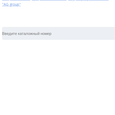
"AG group"
ПОИСК