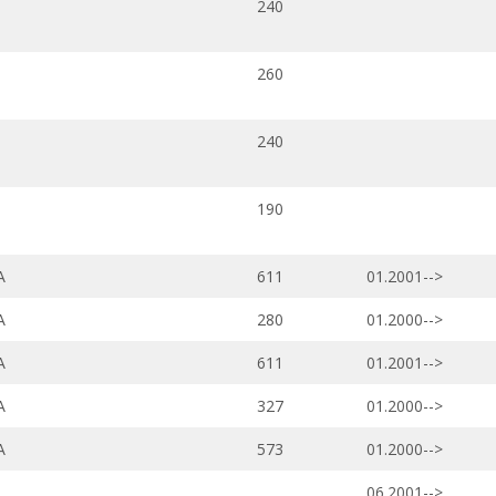
240
260
240
190
A
611
01.2001-->
A
280
01.2000-->
A
611
01.2001-->
A
327
01.2000-->
A
573
01.2000-->
06.2001-->