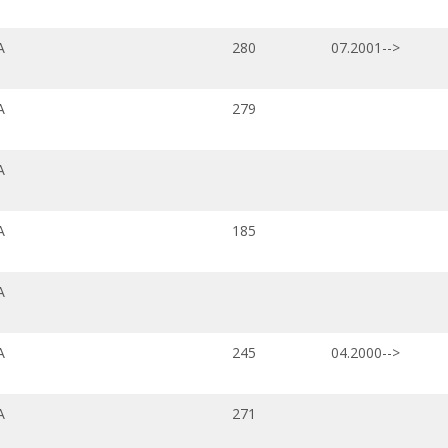
A
280
07.2001-->
A
279
A
A
185
A
A
245
04.2000-->
A
271