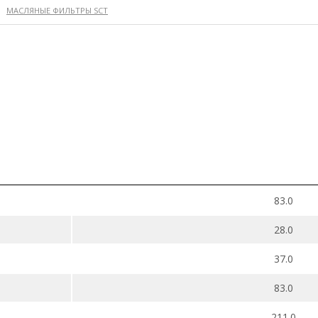
/
МАСЛЯНЫЕ ФИЛЬТРЫ SCT
83.0
28.0
37.0
83.0
211.0