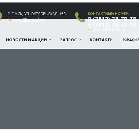
Г. ОМСК, УЛ. ОКТЯБРЬСКАЯ, 153
КОНТАКТНЫЙ НОМЕР:
8 (3812) 38-78-78
eurofilter@bk.ru
8 (3812) 38-78-98
eurofilter@bk.ru
НОВОСТИ И АКЦИИ
ЗАПРОС
КОНТАКТЫ
РАСЧ