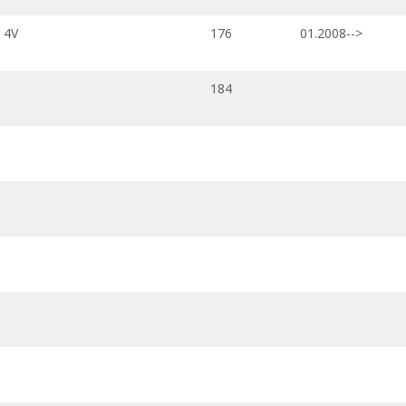
 4V
176
01.2008-->
184