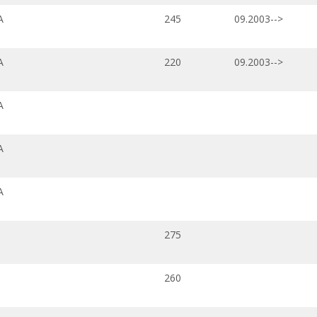
A
245
09.2003-->
A
220
09.2003-->
A
A
A
275
260